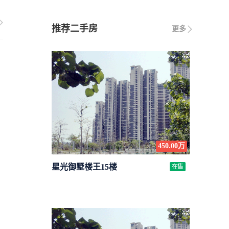
推荐二手房
更多
450.00万
星光御墅楼王15楼
在售